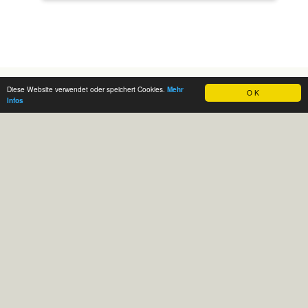
Diese Website verwendet oder speichert Cookies.
Mehr
O K
Infos
Kontakt:
Infos/Rückfragen gerne an:
Mail
maichingenakasyl@gmail.com
Um Geduld bei der Beantwortung wird gebeten
Bitte keine Sachspenden anbieten!
WICHTIGE TERMINE:
Interkultureller Kalender 2026
Café International des AK Asyl Sindelfingen
donnerstags von 16:00 - 18:00 Uhr
(auch in den Ferien, jedoch kein Café an Feiertagen)